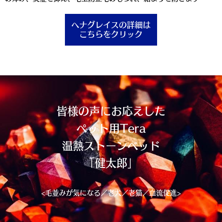
ヘナグレイスの詳細は
こちらをクリック
皆様の声にお応えした
ペット用Tera
温熱ストーンベッド
「健太郎」
<毛並みが気になる／老犬／老猫／血流促進>